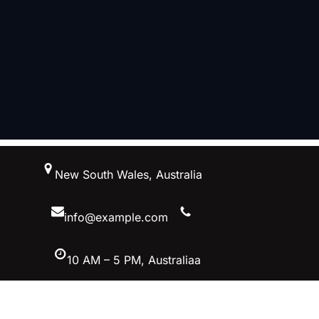
跳
New South Wales, Australia
至
内
容
info@example.com
10 AM – 5 PM, Australiaa
Facebook
Twitter
YouTube
Instagram