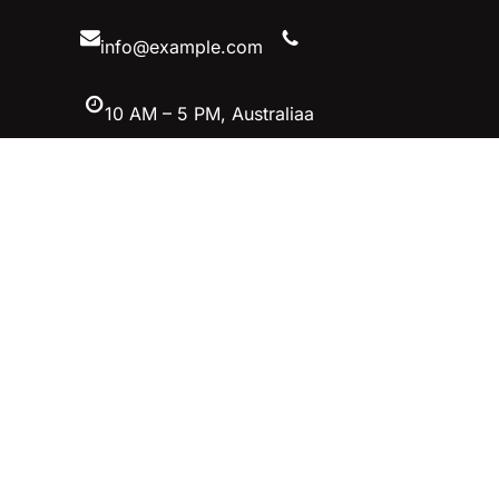
内
容
info@example.com
10 AM – 5 PM, Australiaa
Facebook
Twitter
YouTube
Instagram
英雄联盟MSI季中冠军赛竞猜-英雄联
盟LOL官方网站-腾讯游戏
立即加入