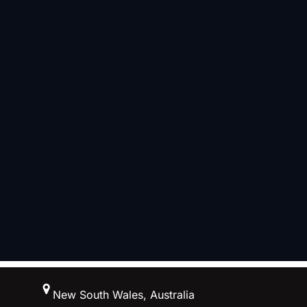
跳
New South Wales, Australia
至