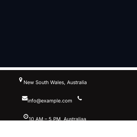
跳
New South Wales, Australia
至
内
容
info@example.com
10 AM – 5 PM, Australiaa
Facebook
Twitter
YouTube
Instagram