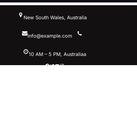
跳
New South Wales, Australia
至
内
容
info@example.com
10 AM – 5 PM, Australiaa
Facebook
Twitter
YouTube
Instagram
英雄联盟MSI季中冠军赛竞猜-英雄联
盟LOL官方网站-腾讯游戏
立即加入