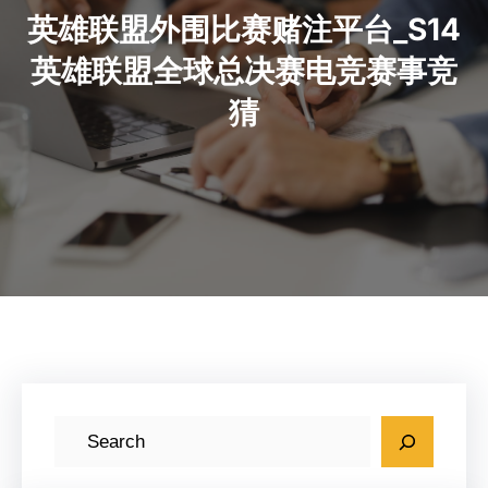
英雄联盟外围比赛赌注平台_S14
英雄联盟全球总决赛电竞赛事竞
猜
搜
索