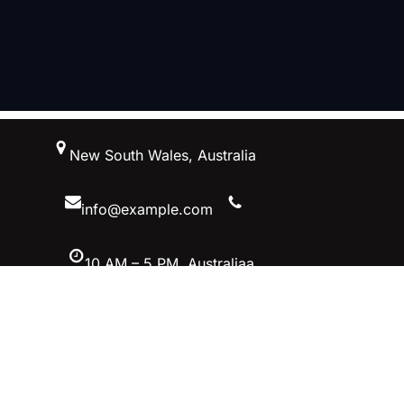
跳
New South Wales, Australia
至
内
容
info@example.com
10 AM – 5 PM, Australiaa
Facebook
Twitter
YouTube
Instagram
英雄联盟MSI季中冠军赛竞猜-英雄联
盟LOL官方网站-腾讯游戏